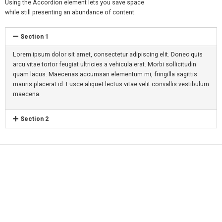
Using the Accordion element lets you save space
while still presenting an abundance of content.
Section 1
Lorem ipsum dolor sit amet, consectetur adipiscing elit. Donec quis
arcu vitae tortor feugiat ultricies a vehicula erat. Morbi sollicitudin
quam lacus. Maecenas accumsan elementum mi, fringilla sagittis
mauris placerat id. Fusce aliquet lectus vitae velit convallis vestibulum
maecena.
Section 2
Accordions Color
Using the Accordion element lets you save space
while still presenting an abundance of content.
Section 1